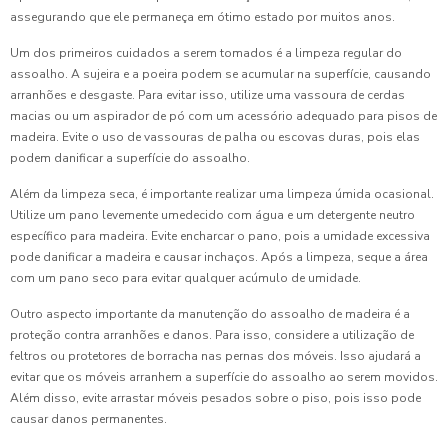
assegurando que ele permaneça em ótimo estado por muitos anos.
Um dos primeiros cuidados a serem tomados é a limpeza regular do
assoalho. A sujeira e a poeira podem se acumular na superfície, causando
arranhões e desgaste. Para evitar isso, utilize uma vassoura de cerdas
macias ou um aspirador de pó com um acessório adequado para pisos de
madeira. Evite o uso de vassouras de palha ou escovas duras, pois elas
podem danificar a superfície do assoalho.
Além da limpeza seca, é importante realizar uma limpeza úmida ocasional.
Utilize um pano levemente umedecido com água e um detergente neutro
específico para madeira. Evite encharcar o pano, pois a umidade excessiva
pode danificar a madeira e causar inchaços. Após a limpeza, seque a área
com um pano seco para evitar qualquer acúmulo de umidade.
Outro aspecto importante da manutenção do assoalho de madeira é a
proteção contra arranhões e danos. Para isso, considere a utilização de
feltros ou protetores de borracha nas pernas dos móveis. Isso ajudará a
evitar que os móveis arranhem a superfície do assoalho ao serem movidos.
Além disso, evite arrastar móveis pesados sobre o piso, pois isso pode
causar danos permanentes.