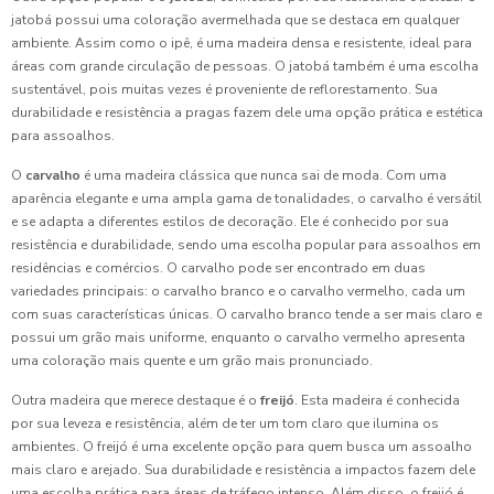
jatobá possui uma coloração avermelhada que se destaca em qualquer
ambiente. Assim como o ipê, é uma madeira densa e resistente, ideal para
áreas com grande circulação de pessoas. O jatobá também é uma escolha
sustentável, pois muitas vezes é proveniente de reflorestamento. Sua
durabilidade e resistência a pragas fazem dele uma opção prática e estética
para assoalhos.
O
carvalho
é uma madeira clássica que nunca sai de moda. Com uma
aparência elegante e uma ampla gama de tonalidades, o carvalho é versátil
e se adapta a diferentes estilos de decoração. Ele é conhecido por sua
resistência e durabilidade, sendo uma escolha popular para assoalhos em
residências e comércios. O carvalho pode ser encontrado em duas
variedades principais: o carvalho branco e o carvalho vermelho, cada um
com suas características únicas. O carvalho branco tende a ser mais claro e
possui um grão mais uniforme, enquanto o carvalho vermelho apresenta
uma coloração mais quente e um grão mais pronunciado.
Outra madeira que merece destaque é o
freijó
. Esta madeira é conhecida
por sua leveza e resistência, além de ter um tom claro que ilumina os
ambientes. O freijó é uma excelente opção para quem busca um assoalho
mais claro e arejado. Sua durabilidade e resistência a impactos fazem dele
uma escolha prática para áreas de tráfego intenso. Além disso, o freijó é