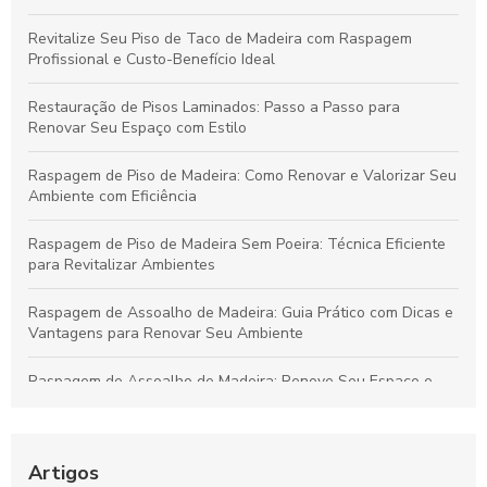
Revitalize Seu Piso de Taco de Madeira com Raspagem
Profissional e Custo-Benefício Ideal
Restauração de Pisos Laminados: Passo a Passo para
Renovar Seu Espaço com Estilo
Raspagem de Piso de Madeira: Como Renovar e Valorizar Seu
Ambiente com Eficiência
Raspagem de Piso de Madeira Sem Poeira: Técnica Eficiente
para Revitalizar Ambientes
Raspagem de Assoalho de Madeira: Guia Prático com Dicas e
Vantagens para Renovar Seu Ambiente
Raspagem de Assoalho de Madeira: Renove Seu Espaço e
Aumente a Durabilidade do Piso
Raspagem de Piso de Madeira: Técnicas para Renovar
Ambientes e Valorizar Seu Lar
Artigos