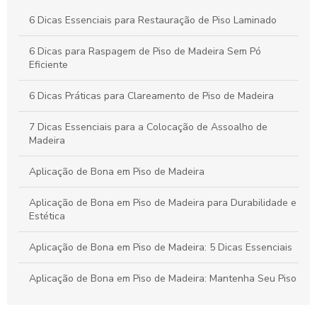
Raspagem de Assoalhos de Madeira: Guia Essencial para
6 Dicas Essenciais para Restauração de Piso Laminado
Renovar e Valorizar Seus Pisos
6 Dicas para Raspagem de Piso de Madeira Sem Pó
Restauração de Piso Laminado: Técnicas e Dicas para
Eficiente
Revitalizar Qualquer Ambiente
6 Dicas Práticas para Clareamento de Piso de Madeira
7 Dicas Essenciais para a Colocação de Assoalho de
Madeira
Aplicação de Bona em Piso de Madeira
Aplicação de Bona em Piso de Madeira para Durabilidade e
Estética
Aplicação de Bona em Piso de Madeira: 5 Dicas Essenciais
Aplicação de Bona em Piso de Madeira: Mantenha Seu Piso
Sempre Bonito