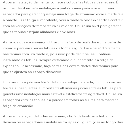
Após a instalação da manta, comece a colocar as tábuas de madeira. É
recomendável iniciar a instalação a partir de uma parede reta, utilizando um
espaçador para garantir que haja uma folga de expansão entre a madeira e
a parede. Essa folga é importante, pois a madeira pode expandir e contrair
com as variações de temperatura e umidade. Utilize um nível para garantir
que as tábuas estejam alinhadas e niveladas.
À medida que você avança, utilize um martelo de borracha e uma barra de
impacto para encaixar as tábuas de forma segura. Evite bater diretamente
nas tábuas com um martelo, pois isso pode danificá-las. Continue
instalando as tábuas, sempre verificando o alinhamento e a folga de
expansão. Se necessário, faça cortes nas extremidades das tábuas para
que se ajustem ao espaço disponível.
Uma vez que a primeira fileira de tábuas esteja instalada, continue com as
fileiras subsequentes. É importante alternar as juntas entre as tábuas para
garantir uma instalação mais estável e esteticamente agradável. Utilize um
espaçador entre as tábuas e a parede em todas as fileiras para manter a
folga de expansão.
Após a instalação de todas as tábuas, é hora de finalizar o trabalho.
Remova os espaçadores e instale as rodapés ou guarnições ao longo das