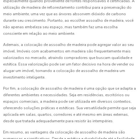
especialmente quando proveniente de fontes responsáveis e certificadas. A
utilização de madeira de reflorestamento contribui para a preservação do
meio ambiente, uma vez que as árvores absorvem dióxido de carbono
durante seu crescimento. Portanto, ao escolher assoalho de madeira, você
não apenas embeleza seu espaço, mas também faz uma escolha
consciente em relação ao meio ambiente.
Ademais, a colocação de assoalho de madeira pode agregar valor ao seu
imóvel. Imóveis com acabamentos em madeira são frequentemente mais
valorizados no mercado, atraindo compradores que buscam qualidade e
estética. Essa valorização pode ser um fator decisivo na hora de vender ou
alugar um imóvel, tornando a colocação de assoalho de madeira um
investimento inteligente.
Por fim, a colocação de assoalho de madeira é uma opção que se adapta a
diferentes ambientes e necessidades. Seja em residências, escritórios ou
espaços comerciais, a madeira pode ser utilizada em diversos contextos,
oferecendo soluções práticas e estéticas. Sua versatilidade permite que seja
aplicada em salas, quartos, corredores e até mesmo em áreas externas,
desde que tratada adequadamente para resistir às intempéries.
Em resumo, as vantagens da colocação de assoalho de madeira são
numerosas e significativas. Desde a estética e durabilidade até a facilidade