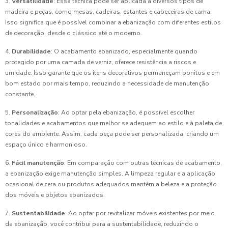
3.
Versatilidade
: Essa técnica pode ser aplicada a diversos tipos de
madeira e peças, como mesas, cadeiras, estantes e cabeceiras de cama.
Isso significa que é possível combinar a ebanização com diferentes estilos
de decoração, desde o clássico até o moderno.
4.
Durabilidade
: O acabamento ebanizado, especialmente quando
protegido por uma camada de verniz, oferece resistência a riscos e
umidade. Isso garante que os itens decorativos permaneçam bonitos e em
bom estado por mais tempo, reduzindo a necessidade de manutenção
constante.
5.
Personalização
: Ao optar pela ebanização, é possível escolher
tonalidades e acabamentos que melhor se adequem ao estilo e à paleta de
cores do ambiente. Assim, cada peça pode ser personalizada, criando um
espaço único e harmonioso.
6.
Fácil manutenção
: Em comparação com outras técnicas de acabamento,
a ebanização exige manutenção simples. A limpeza regular e a aplicação
ocasional de cera ou produtos adequados mantêm a beleza e a proteção
dos móveis e objetos ebanizados.
7.
Sustentabilidade
: Ao optar por revitalizar móveis existentes por meio
da ebanização, você contribui para a sustentabilidade, reduzindo o