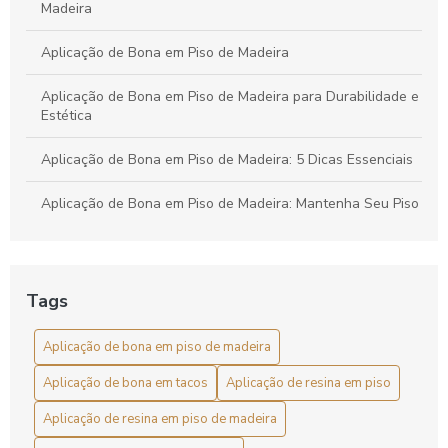
Madeira
Aplicação de Bona em Piso de Madeira
Aplicação de Bona em Piso de Madeira para Durabilidade e
Estética
Aplicação de Bona em Piso de Madeira: 5 Dicas Essenciais
Aplicação de Bona em Piso de Madeira: Mantenha Seu Piso
Sempre Bonito
Aplicação de Bona em Tacos: Guia Completo
Tags
Aplicação de Bona em Tacos: Guia Prático
Aplicação de bona em piso de madeira
Aplicação de Bona Preço: Como Economizar
Aplicação de bona em tacos
Aplicação de resina em piso
Aplicação de Bona Preço: Conheça Os Benefícios
Aplicação de resina em piso de madeira
Aplicação de Resina em Piso de Madeira