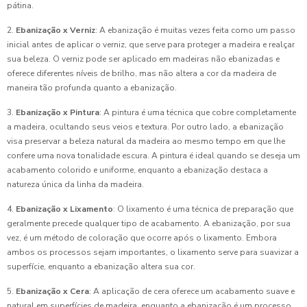
pátina.
2.
Ebanização x Verniz
: A ebanização é muitas vezes feita como um passo
inicial antes de aplicar o verniz, que serve para proteger a madeira e realçar
sua beleza. O verniz pode ser aplicado em madeiras não ebanizadas e
oferece diferentes níveis de brilho, mas não altera a cor da madeira de
maneira tão profunda quanto a ebanização.
3.
Ebanização x Pintura
: A pintura é uma técnica que cobre completamente
a madeira, ocultando seus veios e textura. Por outro lado, a ebanização
visa preservar a beleza natural da madeira ao mesmo tempo em que lhe
confere uma nova tonalidade escura. A pintura é ideal quando se deseja um
acabamento colorido e uniforme, enquanto a ebanização destaca a
natureza única da linha da madeira.
4.
Ebanização x Lixamento
: O lixamento é uma técnica de preparação que
geralmente precede qualquer tipo de acabamento. A ebanização, por sua
vez, é um método de coloração que ocorre após o lixamento. Embora
ambos os processos sejam importantes, o lixamento serve para suavizar a
superfície, enquanto a ebanização altera sua cor.
5.
Ebanização x Cera
: A aplicação de cera oferece um acabamento suave e
natural em superfícies de madeira, enquanto a ebanização é um processo