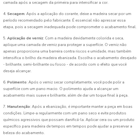
camada após a secagem da primeira para intensificar a cor.
4.
Secagem
: Após a aplicação do corante, deixe a madeira secar por um
período recomendado pelo fabricante. É essencial não apressar essa
etapa, pois a secagem inadequada pode comprometer o acabamento final.
5.
Aplicação de verniz
: Com a madeira devidamente colorida e seca,
aplique uma camada de verniz para proteger a superfície. O verniz não
apenas proporciona uma barreira contra riscos e umidade, mas também
intensifica o brilho da madeira ebanizada. Escolha o acabamento desejado
- brilhante, semi-brilhante ou fosco - de acordo com o efeito que você
deseja alcançar.
6.
Polimento
: Após o verniz secar completamente, você pode polir a
superfície com um pano macio. O polimento ajuda a alcançar um
acabamento mais suave e brilhante, além de dar um toque final à peça.
7.
Manutenção
: Após a ebanização, é importante manter a peça em boas
condições. Limpe-a regularmente com um pano seco e evite produtos
químicos agressivos que possam danificá-la. Aplicar cera ou um produto
específico para madeira de tempos em tempos pode ajudar a preservar a
beleza do acabamento.