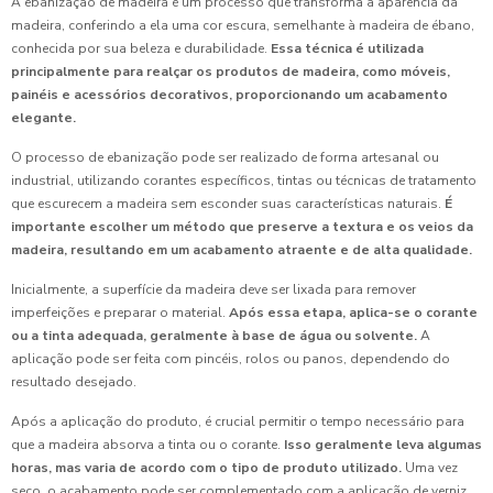
A ebanização de madeira é um processo que transforma a aparência da
madeira, conferindo a ela uma cor escura, semelhante à madeira de ébano,
conhecida por sua beleza e durabilidade.
Essa técnica é utilizada
principalmente para realçar os produtos de madeira, como móveis,
painéis e acessórios decorativos, proporcionando um acabamento
elegante.
O processo de ebanização pode ser realizado de forma artesanal ou
industrial, utilizando corantes específicos, tintas ou técnicas de tratamento
que escurecem a madeira sem esconder suas características naturais.
É
importante escolher um método que preserve a textura e os veios da
madeira, resultando em um acabamento atraente e de alta qualidade.
Inicialmente, a superfície da madeira deve ser lixada para remover
imperfeições e preparar o material.
Após essa etapa, aplica-se o corante
ou a tinta adequada, geralmente à base de água ou solvente.
A
aplicação pode ser feita com pincéis, rolos ou panos, dependendo do
resultado desejado.
Após a aplicação do produto, é crucial permitir o tempo necessário para
que a madeira absorva a tinta ou o corante.
Isso geralmente leva algumas
horas, mas varia de acordo com o tipo de produto utilizado.
Uma vez
seco, o acabamento pode ser complementado com a aplicação de verniz