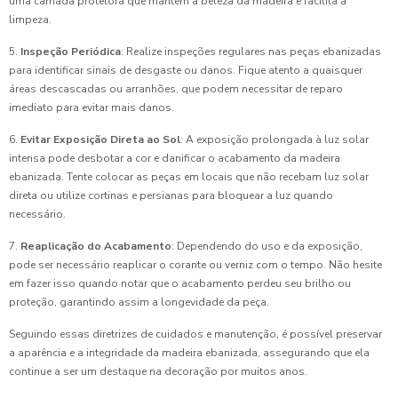
uma camada protetora que mantém a beleza da madeira e facilita a
limpeza.
5.
Inspeção Periódica
: Realize inspeções regulares nas peças ebanizadas
para identificar sinais de desgaste ou danos. Fique atento a quaisquer
áreas descascadas ou arranhões, que podem necessitar de reparo
imediato para evitar mais danos.
6.
Evitar Exposição Direta ao Sol
: A exposição prolongada à luz solar
intensa pode desbotar a cor e danificar o acabamento da madeira
ebanizada. Tente colocar as peças em locais que não recebam luz solar
direta ou utilize cortinas e persianas para bloquear a luz quando
necessário.
7.
Reaplicação do Acabamento
: Dependendo do uso e da exposição,
pode ser necessário reaplicar o corante ou verniz com o tempo. Não hesite
em fazer isso quando notar que o acabamento perdeu seu brilho ou
proteção, garantindo assim a longevidade da peça.
Seguindo essas diretrizes de cuidados e manutenção, é possível preservar
a aparência e a integridade da madeira ebanizada, assegurando que ela
continue a ser um destaque na decoração por muitos anos.