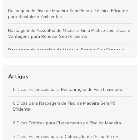
Raspagem de Piso de Madeira Sem Poeira: Técnica Eficiente
para Revitalizar Ambientes
Raspagem de Assoalho de Madeira: Guia Prático com Dicas e
Vantagens para Renovar Seu Ambiente
Raspagem de Assoalho de Madeira: Renove Seu Espaço e
Aumente a Durabilidade do Piso
Raspagem de Piso de Madeira: Técnicas para Renovar
Ambientes e Valorizar Seu Lar
Artigos
Raspagem de Assoalhos de Madeira: Guia Essencial para
6 Dicas Essenciais para Restauração de Piso Laminado
Renovar e Valorizar Seus Pisos
6 Dicas para Raspagem de Piso de Madeira Sem Pó
Restauração de Piso Laminado: Técnicas e Dicas para
Eficiente
Revitalizar Qualquer Ambiente
6 Dicas Práticas para Clareamento de Piso de Madeira
7 Dicas Essenciais para a Colocação de Assoalho de