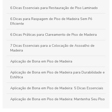
Raspagem de Assoalhos de Madeira: Guia Essencial para
6 Dicas Essenciais para Restauração de Piso Laminado
Renovar e Valorizar Seus Pisos
6 Dicas para Raspagem de Piso de Madeira Sem Pó
Restauração de Piso Laminado: Técnicas e Dicas para
Eficiente
Revitalizar Qualquer Ambiente
6 Dicas Práticas para Clareamento de Piso de Madeira
7 Dicas Essenciais para a Colocação de Assoalho de
Madeira
Aplicação de Bona em Piso de Madeira
Aplicação de Bona em Piso de Madeira para Durabilidade e
Estética
Aplicação de Bona em Piso de Madeira: 5 Dicas Essenciais
Aplicação de Bona em Piso de Madeira: Mantenha Seu Piso
Sempre Bonito