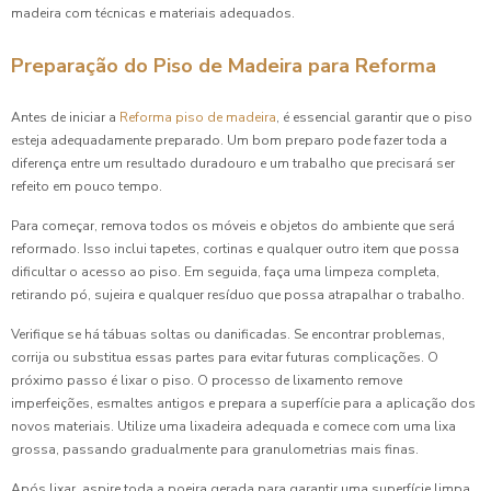
madeira com técnicas e materiais adequados.
Preparação do Piso de Madeira para Reforma
Antes de iniciar a
Reforma piso de madeira
, é essencial garantir que o piso
esteja adequadamente preparado. Um bom preparo pode fazer toda a
diferença entre um resultado duradouro e um trabalho que precisará ser
refeito em pouco tempo.
Para começar, remova todos os móveis e objetos do ambiente que será
reformado. Isso inclui tapetes, cortinas e qualquer outro item que possa
dificultar o acesso ao piso. Em seguida, faça uma limpeza completa,
retirando pó, sujeira e qualquer resíduo que possa atrapalhar o trabalho.
Verifique se há tábuas soltas ou danificadas. Se encontrar problemas,
corrija ou substitua essas partes para evitar futuras complicações. O
próximo passo é lixar o piso. O processo de lixamento remove
imperfeições, esmaltes antigos e prepara a superfície para a aplicação dos
novos materiais. Utilize uma lixadeira adequada e comece com uma lixa
grossa, passando gradualmente para granulometrias mais finas.
Após lixar, aspire toda a poeira gerada para garantir uma superfície limpa.