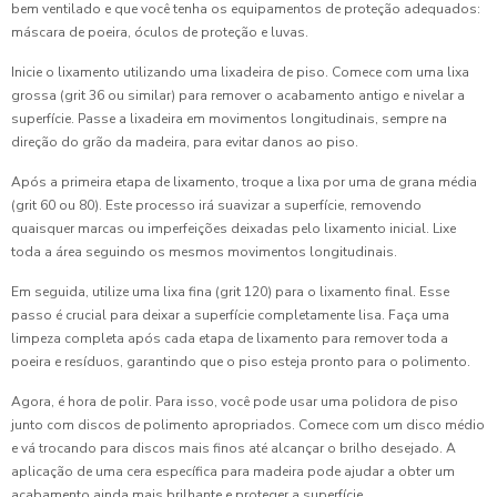
bem ventilado e que você tenha os equipamentos de proteção adequados:
máscara de poeira, óculos de proteção e luvas.
Inicie o lixamento utilizando uma lixadeira de piso. Comece com uma lixa
grossa (grit 36 ou similar) para remover o acabamento antigo e nivelar a
superfície. Passe a lixadeira em movimentos longitudinais, sempre na
direção do grão da madeira, para evitar danos ao piso.
Após a primeira etapa de lixamento, troque a lixa por uma de grana média
(grit 60 ou 80). Este processo irá suavizar a superfície, removendo
quaisquer marcas ou imperfeições deixadas pelo lixamento inicial. Lixe
toda a área seguindo os mesmos movimentos longitudinais.
Em seguida, utilize uma lixa fina (grit 120) para o lixamento final. Esse
passo é crucial para deixar a superfície completamente lisa. Faça uma
limpeza completa após cada etapa de lixamento para remover toda a
poeira e resíduos, garantindo que o piso esteja pronto para o polimento.
Agora, é hora de polir. Para isso, você pode usar uma polidora de piso
junto com discos de polimento apropriados. Comece com um disco médio
e vá trocando para discos mais finos até alcançar o brilho desejado. A
aplicação de uma cera específica para madeira pode ajudar a obter um
acabamento ainda mais brilhante e proteger a superfície.