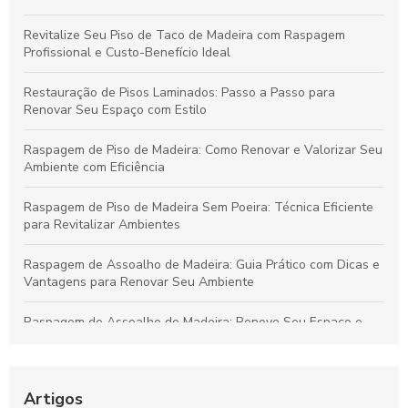
Revitalize Seu Piso de Taco de Madeira com Raspagem
Profissional e Custo-Benefício Ideal
Restauração de Pisos Laminados: Passo a Passo para
Renovar Seu Espaço com Estilo
Raspagem de Piso de Madeira: Como Renovar e Valorizar Seu
Ambiente com Eficiência
Raspagem de Piso de Madeira Sem Poeira: Técnica Eficiente
para Revitalizar Ambientes
Raspagem de Assoalho de Madeira: Guia Prático com Dicas e
Vantagens para Renovar Seu Ambiente
Raspagem de Assoalho de Madeira: Renove Seu Espaço e
Aumente a Durabilidade do Piso
Raspagem de Piso de Madeira: Técnicas para Renovar
Ambientes e Valorizar Seu Lar
Artigos