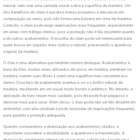
natural, sem criar uma camada visível sobre a superfície da madeira. Um
dos benefícios do stain é que ele é menos propenso a descascar em
comparação ao verniz, pois não forma uma barreira em cima da madeira.
Contudo, o stain pode exigir reaplicações mais frequentes, especialmente
em áreas com tráfego intenso, pois a proteção não é tão resistente quanto
a de outros acabamentos. A escolha do stain pode ser interessante para
quem busca um aspecto mais rústico e natural, preservando a aparência
original da madeira.
O óleo é uma alternativa que também merece destaque. Acabamentos à
base de óleo, muitas vezes utilizados em pisos de madeira, penetram na
madeira, nutrem suas fibras e criam uma superfície mais resistente aos
danos. Esse tipo de acabamento acentua a cor e o brilho natural da
madeira, resultando em um visual muito bonito e autêntico. No entanto, a
aplicação de óleo requer mais cuidado, pois ele pode ficar pegajoso e
demorar mais para secar. Além disso, o óleo pode não ser tão eficiente em
ambientes com alta umidade e pode necessitar de reaplicações frequentes
para garantir a proteção adequada.
Quando comparamos a ebanização aos acabamentos citados, é
importante considerar a durabilidade, a aparência e a manutenção. A
ebanização geralmente oferece um visual mais sofisticado e pode ser a