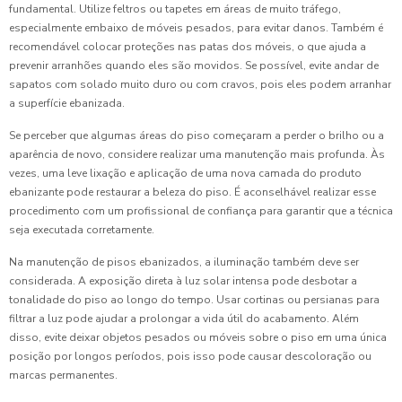
fundamental. Utilize feltros ou tapetes em áreas de muito tráfego,
especialmente embaixo de móveis pesados, para evitar danos. Também é
recomendável colocar proteções nas patas dos móveis, o que ajuda a
prevenir arranhões quando eles são movidos. Se possível, evite andar de
sapatos com solado muito duro ou com cravos, pois eles podem arranhar
a superfície ebanizada.
Se perceber que algumas áreas do piso começaram a perder o brilho ou a
aparência de novo, considere realizar uma manutenção mais profunda. Às
vezes, uma leve lixação e aplicação de uma nova camada do produto
ebanizante pode restaurar a beleza do piso. É aconselhável realizar esse
procedimento com um profissional de confiança para garantir que a técnica
seja executada corretamente.
Na manutenção de pisos ebanizados, a iluminação também deve ser
considerada. A exposição direta à luz solar intensa pode desbotar a
tonalidade do piso ao longo do tempo. Usar cortinas ou persianas para
filtrar a luz pode ajudar a prolongar a vida útil do acabamento. Além
disso, evite deixar objetos pesados ou móveis sobre o piso em uma única
posição por longos períodos, pois isso pode causar descoloração ou
marcas permanentes.