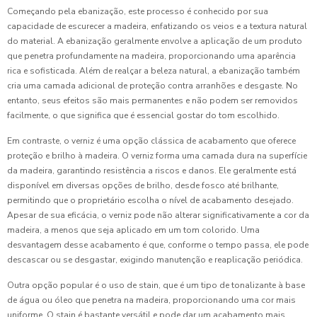
Começando pela ebanização, este processo é conhecido por sua
capacidade de escurecer a madeira, enfatizando os veios e a textura natural
do material. A ebanização geralmente envolve a aplicação de um produto
que penetra profundamente na madeira, proporcionando uma aparência
rica e sofisticada. Além de realçar a beleza natural, a ebanização também
cria uma camada adicional de proteção contra arranhões e desgaste. No
entanto, seus efeitos são mais permanentes e não podem ser removidos
facilmente, o que significa que é essencial gostar do tom escolhido.
Em contraste, o verniz é uma opção clássica de acabamento que oferece
proteção e brilho à madeira. O verniz forma uma camada dura na superfície
da madeira, garantindo resistência a riscos e danos. Ele geralmente está
disponível em diversas opções de brilho, desde fosco até brilhante,
permitindo que o proprietário escolha o nível de acabamento desejado.
Apesar de sua eficácia, o verniz pode não alterar significativamente a cor da
madeira, a menos que seja aplicado em um tom colorido. Uma
desvantagem desse acabamento é que, conforme o tempo passa, ele pode
descascar ou se desgastar, exigindo manutenção e reaplicação periódica.
Outra opção popular é o uso de stain, que é um tipo de tonalizante à base
de água ou óleo que penetra na madeira, proporcionando uma cor mais
uniforme. O stain é bastante versátil e pode dar um acabamento mais