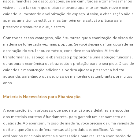
riscos, manchas ou descolorações, sejam camufladas e tornem-se menos
visíveis. Isso faz com que o piso renovado aparente ser mais novo e bem
cuidado, aumentando a valorização do espaço. Assim, a ebanização não é
apenas uma técnica estética, mas também uma solução prática para
preservar e restaurar o que já se tem.
Com todas essas vantagens, não é surpresa que a ebanização de pisos de
madeira se torne cada vez mais popular. Se você deseja dar um upgrade na
decoração do seu lar ou comércio, considere essa técnica. Além de
transformar seu espaço, a ebanização proporciona uma solução funcional,
duradoura e econômica que traz estilo e proteção para o seu piso. Dicas de
cuidados e manutenção adicionais podem ajudar a preservar a beleza
adquirida, garantindo que seu piso se mantenha deslumbrante por muitos
anos.
Materiais Necessários para Ebanização
A ebanização é um processo que exige atenção aos detalhes e a escolha
dos materiais corretos é fundamental para garantir um acabamento de
qualidade. Ao ebanizar um piso de madeira, você precisa de uma variedade
de itens que vão desde ferramentas até produtos específicos. Vamos
explorar os principais materiais necessários para realizar a ebanização de