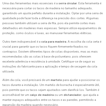
Uma das ferramentas mais essenciais é a
serra circular
. Esta ferramenta é
necessária para cortar os tacos de madeira no tamanho adequado,
garantindo um ajuste perfeito durante a instalação. Optar por uma serra de
qualidade pode fazer toda a diferença na precisão dos cortes. Algumas
pessoas também utilizam a serra de fita, pois ela permite cortes mais
detalhados em madeiras mais espessas. Sempre utilize equipamentos de
proteção, como óculos e luvas, ao manusear ferramentas elétricas.
Outro item indispensável é a
cola para madeira
. A escolha da cola certa é
crucial para garantir que os tacos fiquem firmemente fixados no
contrapiso. Existem diferentes tipos de colas disponíveis, mas as mais
recomendadas são as colas à base de poliuretano, pois oferecem
excelente aderência e resistência à umidade. Certifique-se de seguir as
instruções do fabricante para a aplicação e tempo de secagem da cola
utilizada.
Além da cola, você precisará de um
martelo
para ajudar a posicionar os
tacos durante a instalação. Um martelo de borracha é especialmente útil,
pois permite que os tacos sejam ajustados sem danificá-los. Também é
aconselhável ter um
calço de madeira
ou um
distanciador
, que ajuda a
manter espaços adequados entre os tacos e as paredes, permitindo a
expansão da madeira quando necessário.