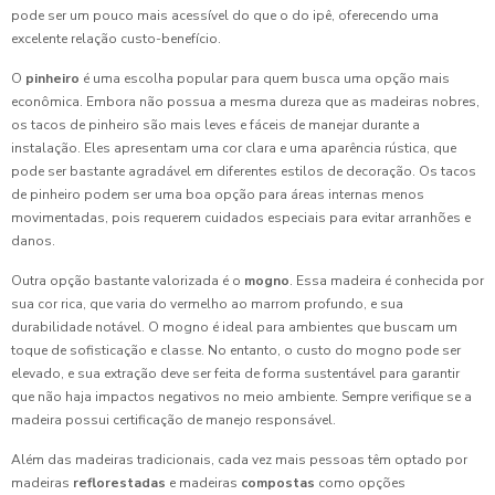
pode ser um pouco mais acessível do que o do ipê, oferecendo uma
excelente relação custo-benefício.
O
pinheiro
é uma escolha popular para quem busca uma opção mais
econômica. Embora não possua a mesma dureza que as madeiras nobres,
os tacos de pinheiro são mais leves e fáceis de manejar durante a
instalação. Eles apresentam uma cor clara e uma aparência rústica, que
pode ser bastante agradável em diferentes estilos de decoração. Os tacos
de pinheiro podem ser uma boa opção para áreas internas menos
movimentadas, pois requerem cuidados especiais para evitar arranhões e
danos.
Outra opção bastante valorizada é o
mogno
. Essa madeira é conhecida por
sua cor rica, que varia do vermelho ao marrom profundo, e sua
durabilidade notável. O mogno é ideal para ambientes que buscam um
toque de sofisticação e classe. No entanto, o custo do mogno pode ser
elevado, e sua extração deve ser feita de forma sustentável para garantir
que não haja impactos negativos no meio ambiente. Sempre verifique se a
madeira possui certificação de manejo responsável.
Além das madeiras tradicionais, cada vez mais pessoas têm optado por
madeiras
reflorestadas
e madeiras
compostas
como opções