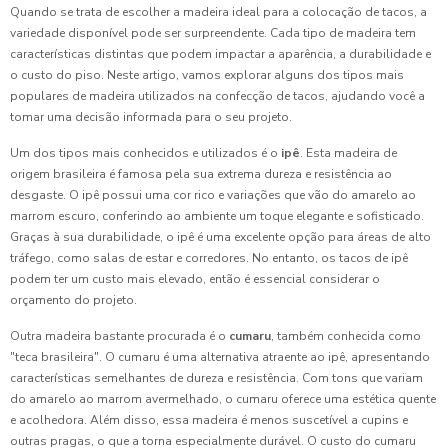
Quando se trata de escolher a madeira ideal para a colocação de tacos, a
variedade disponível pode ser surpreendente. Cada tipo de madeira tem
características distintas que podem impactar a aparência, a durabilidade e
o custo do piso. Neste artigo, vamos explorar alguns dos tipos mais
populares de madeira utilizados na confecção de tacos, ajudando você a
tomar uma decisão informada para o seu projeto.
Um dos tipos mais conhecidos e utilizados é o
ipê
. Esta madeira de
origem brasileira é famosa pela sua extrema dureza e resistência ao
desgaste. O ipê possui uma cor rico e variações que vão do amarelo ao
marrom escuro, conferindo ao ambiente um toque elegante e sofisticado.
Graças à sua durabilidade, o ipê é uma excelente opção para áreas de alto
tráfego, como salas de estar e corredores. No entanto, os tacos de ipê
podem ter um custo mais elevado, então é essencial considerar o
orçamento do projeto.
Outra madeira bastante procurada é o
cumaru
, também conhecida como
"teca brasileira". O cumaru é uma alternativa atraente ao ipê, apresentando
características semelhantes de dureza e resistência. Com tons que variam
do amarelo ao marrom avermelhado, o cumaru oferece uma estética quente
e acolhedora. Além disso, essa madeira é menos suscetível a cupins e
outras pragas, o que a torna especialmente durável. O custo do cumaru