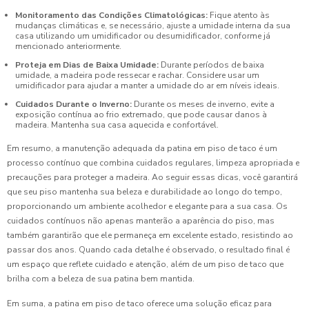
Monitoramento das Condições Climatológicas:
Fique atento às
mudanças climáticas e, se necessário, ajuste a umidade interna da sua
casa utilizando um umidificador ou desumidificador, conforme já
mencionado anteriormente.
Proteja em Dias de Baixa Umidade:
Durante períodos de baixa
umidade, a madeira pode ressecar e rachar. Considere usar um
umidificador para ajudar a manter a umidade do ar em níveis ideais.
Cuidados Durante o Inverno:
Durante os meses de inverno, evite a
exposição contínua ao frio extremado, que pode causar danos à
madeira. Mantenha sua casa aquecida e confortável.
Em resumo, a manutenção adequada da patina em piso de taco é um
processo contínuo que combina cuidados regulares, limpeza apropriada e
precauções para proteger a madeira. Ao seguir essas dicas, você garantirá
que seu piso mantenha sua beleza e durabilidade ao longo do tempo,
proporcionando um ambiente acolhedor e elegante para a sua casa. Os
cuidados contínuos não apenas manterão a aparência do piso, mas
também garantirão que ele permaneça em excelente estado, resistindo ao
passar dos anos. Quando cada detalhe é observado, o resultado final é
um espaço que reflete cuidado e atenção, além de um piso de taco que
brilha com a beleza de sua patina bem mantida.
Em suma, a patina em piso de taco oferece uma solução eficaz para