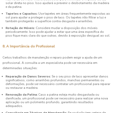
solar direta no piso. Isso ajudará a prevenir o desbotamento da madeira
e da patina.
Tapetes e Capachos:
Use tapetes em áreas frequentemente expostas ao
sol para ajudar a proteger o piso de taco. Os tapetes irão filtrar a luz e
também protegerão a superfície contra desgaste e arranhões.
Rotação de Móveis:
Considere mudar a disposição dos móveis
periodicamente. Isso pode ajudar a evitar que uma área específica do
piso fique mais clara do que outras, devido à exposição desigual ao sol.
8. A Importância do Profissional
Certos trabalhos de manutenção e reparo podem exigir a ajuda de um
profissional. A consulta a um especialista pode ser necessária em
determinadas situações:
Reparação de Danos Severos:
Se o seu piso de taco apresentar danos
significativos, como arranhões profundos, manchas permanentes ou
deformações, pode ser necessário contratar um profissional para reparar
ou restaurar a madeira.
Renovação da Patina:
Caso a patina esteja muito desgastada ou
danificada, um profissional pode ser necessário para realizar uma nova
aplicação ou um polimento profundo, garantindo resultados
adequados.
Consultoria em Técnicas de Manutenção:
Se você não tem certeza de