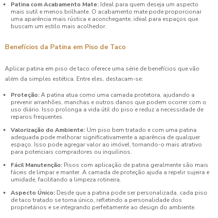
Patina com Acabamento Mate:
Ideal para quem deseja um aspecto
mais sutil e menos brilhante. O acabamento mate pode proporcionar
uma aparência mais rústica e aconchegante, ideal para espaços que
buscam um estilo mais acolhedor.
Benefícios da Patina em Piso de Taco
Aplicar patina em piso de taco oferece uma série de benefícios que vão
além da simples estética. Entre eles, destacam-se:
Proteção:
A patina atua como uma camada protetora, ajudando a
prevenir arranhões, manchas e outros danos que podem ocorrer com o
uso diário. Isso prolonga a vida útil do piso e reduz a necessidade de
reparos frequentes.
Valorização do Ambiente:
Um piso bem tratado e com uma patina
adequada pode melhorar significativamente a aparência de qualquer
espaço. Isso pode agregar valor ao imóvel, tornando-o mais atrativo
para potenciais compradores ou inquilinos.
Fácil Manutenção:
Pisos com aplicação de patina geralmente são mais
fáceis de limpar e manter. A camada de proteção ajuda a repelir sujeira e
umidade, facilitando a limpeza rotineira.
Aspecto Único:
Desde que a patina pode ser personalizada, cada piso
de taco tratado se torna único, refletindo a personalidade dos
proprietários e se integrando perfeitamente ao design do ambiente.