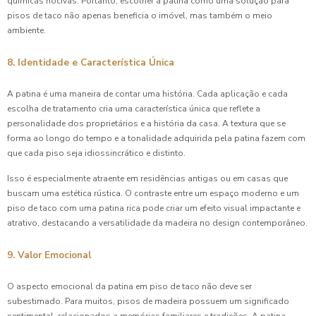
químicas nocivas. Portanto, escolher a patina como uma solução para
pisos de taco não apenas beneficia o imóvel, mas também o meio
ambiente.
8. Identidade e Característica Única
A patina é uma maneira de contar uma história. Cada aplicação e cada
escolha de tratamento cria uma característica única que reflete a
personalidade dos proprietários e a história da casa. A textura que se
forma ao longo do tempo e a tonalidade adquirida pela patina fazem com
que cada piso seja idiossincrático e distinto.
Isso é especialmente atraente em residências antigas ou em casas que
buscam uma estética rústica. O contraste entre um espaço moderno e um
piso de taco com uma patina rica pode criar um efeito visual impactante e
atrativo, destacando a versatilidade da madeira no design contemporâneo.
9. Valor Emocional
O aspecto emocional da patina em piso de taco não deve ser
subestimado. Para muitos, pisos de madeira possuem um significado
sentimental, relacionados a memórias familiares e tradições. A patina