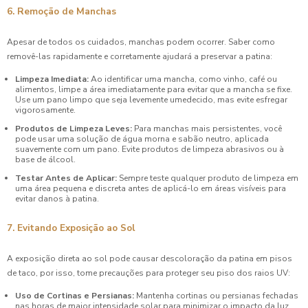
6. Remoção de Manchas
Apesar de todos os cuidados, manchas podem ocorrer. Saber como
removê-las rapidamente e corretamente ajudará a preservar a patina:
Limpeza Imediata:
Ao identificar uma mancha, como vinho, café ou
alimentos, limpe a área imediatamente para evitar que a mancha se fixe.
Use um pano limpo que seja levemente umedecido, mas evite esfregar
vigorosamente.
Produtos de Limpeza Leves:
Para manchas mais persistentes, você
pode usar uma solução de água morna e sabão neutro, aplicada
suavemente com um pano. Evite produtos de limpeza abrasivos ou à
base de álcool.
Testar Antes de Aplicar:
Sempre teste qualquer produto de limpeza em
uma área pequena e discreta antes de aplicá-lo em áreas visíveis para
evitar danos à patina.
7. Evitando Exposição ao Sol
A exposição direta ao sol pode causar descoloração da patina em pisos
de taco, por isso, tome precauções para proteger seu piso dos raios UV:
Uso de Cortinas e Persianas:
Mantenha cortinas ou persianas fechadas
nas horas de maior intensidade solar para minimizar o impacto da luz