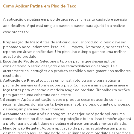
Como Aplicar Patina em Piso de Taco
A aplicação de patina em piso de taco requer um certo cuidado e atenção
aos detalhes. Aqui está um guia passo a passo para ajudá-lo a realizar
esse processo:
Preparação do Piso:
Antes de aplicar qualquer produto, o piso deve ser
preparado adequadamente. Isso inclui limpeza, lixamento e, se necessário,
reparos em áreas danificadas. Um piso liso e limpo garante uma melhor
adesão do produto.
Escolha do Produto:
Selecione o tipo de patina que deseja aplicar
considerando o estilo desejado e as características do espaço. Leia
atentamente as instruções do produto escolhido para garantir os melhores
resultados.
Aplicação do Produto:
Utilize um pincel, rolo ou pano para aplicar a
patina de maneira uniforme sobre o piso. Comece em uma pequena área e
faça testes para ver como a madeira reage ao produto. Trabalhe em seções
para garantir uma cobertura consistente.
Secagem:
Após a aplicação, deixe o produto secar de acordo com as
recomendações do fabricante. Evite andar sobre o piso durante o processo
de secagem para não deixar marcas.
Acabamento Final:
Após a secagem, se desejar, você pode aplicar uma
camada de cera ou óleo para maior proteção e brilho. Isso também ajudará
a prolongar a durabilidade da patina e oferecer um acabamento refinado.
Manutenção Regular:
Após a aplicação da patina, estabeleça um plano
de manutenção regular, que pode incluir limpeza com produtos específicos