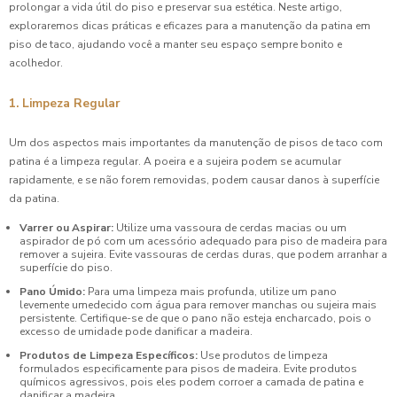
prolongar a vida útil do piso e preservar sua estética. Neste artigo,
exploraremos dicas práticas e eficazes para a manutenção da patina em
piso de taco, ajudando você a manter seu espaço sempre bonito e
acolhedor.
1. Limpeza Regular
Um dos aspectos mais importantes da manutenção de pisos de taco com
patina é a limpeza regular. A poeira e a sujeira podem se acumular
rapidamente, e se não forem removidas, podem causar danos à superfície
da patina.
Varrer ou Aspirar:
Utilize uma vassoura de cerdas macias ou um
aspirador de pó com um acessório adequado para piso de madeira para
remover a sujeira. Evite vassouras de cerdas duras, que podem arranhar a
superfície do piso.
Pano Úmido:
Para uma limpeza mais profunda, utilize um pano
levemente umedecido com água para remover manchas ou sujeira mais
persistente. Certifique-se de que o pano não esteja encharcado, pois o
excesso de umidade pode danificar a madeira.
Produtos de Limpeza Específicos:
Use produtos de limpeza
formulados especificamente para pisos de madeira. Evite produtos
químicos agressivos, pois eles podem corroer a camada de patina e
danificar a madeira.