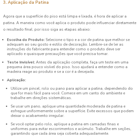
3. Aplicação da Patina
Agora que a superfície do piso está limpa e lixada, é hora de aplicar a
patina. A maneira como você aplica o produto pode influenciar diretamente
o resultado final, por isso siga as etapas abaixo:
Escolha do Produto:
Selecione o tipo e a cor de patina que melhor se
adequam ao seu gosto e estilo de decoração. Lembre-se de ler as
instruções do fabricante para entender como o produto deve ser
aplicado e quaisquer precauções que você precisa tomar.
Teste Invisível:
Antes da aplicação completa, faça um teste em uma
pequena área pouco visível do piso. Isso ajudará a entender como a
madeira reage ao produto e se a cor é a desejada.
Aplicação:
Utilize um pincel, rolo ou pano para aplicar a patina, dependendo do
que for mais fácil para você. Comece em um canto do ambiente e
trabalhe em direções sistemáticas.
Se usar um pano, aplique uma quantidade moderada de patina e
esfregue uniformemente sobre a superfície. Evite excessos que podem
deixar o acabamento irregular.
Se você optar pelo rolo, aplique a patina em camadas finas e
uniformes para evitar escorrimentos e acúmulo. Trabalhe em seções,
garantindo que cada área seja coberta adequadamente.