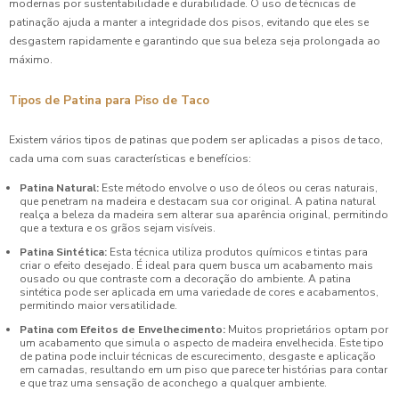
modernas por sustentabilidade e durabilidade. O uso de técnicas de
patinação ajuda a manter a integridade dos pisos, evitando que eles se
desgastem rapidamente e garantindo que sua beleza seja prolongada ao
máximo.
Tipos de Patina para Piso de Taco
Existem vários tipos de patinas que podem ser aplicadas a pisos de taco,
cada uma com suas características e benefícios:
Patina Natural:
Este método envolve o uso de óleos ou ceras naturais,
que penetram na madeira e destacam sua cor original. A patina natural
realça a beleza da madeira sem alterar sua aparência original, permitindo
que a textura e os grãos sejam visíveis.
Patina Sintética:
Esta técnica utiliza produtos químicos e tintas para
criar o efeito desejado. É ideal para quem busca um acabamento mais
ousado ou que contraste com a decoração do ambiente. A patina
sintética pode ser aplicada em uma variedade de cores e acabamentos,
permitindo maior versatilidade.
Patina com Efeitos de Envelhecimento:
Muitos proprietários optam por
um acabamento que simula o aspecto de madeira envelhecida. Este tipo
de patina pode incluir técnicas de escurecimento, desgaste e aplicação
em camadas, resultando em um piso que parece ter histórias para contar
e que traz uma sensação de aconchego a qualquer ambiente.