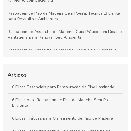
Ambiente com Eficiência
Raspagem de Piso de Madeira Sem Poeira: Técnica Eficiente
para Revitalizar Ambientes
Raspagem de Assoalho de Madeira: Guia Prático com Dicas e
Vantagens para Renovar Seu Ambiente
Raspagem de Assoalho de Madeira: Renove Seu Espaço e
Aumente a Durabilidade do Piso
Raspagem de Piso de Madeira: Técnicas para Renovar
Ambientes e Valorizar Seu Lar
Artigos
Raspagem de Assoalhos de Madeira: Guia Essencial para
6 Dicas Essenciais para Restauração de Piso Laminado
Renovar e Valorizar Seus Pisos
6 Dicas para Raspagem de Piso de Madeira Sem Pó
Restauração de Piso Laminado: Técnicas e Dicas para
Eficiente
Revitalizar Qualquer Ambiente
6 Dicas Práticas para Clareamento de Piso de Madeira