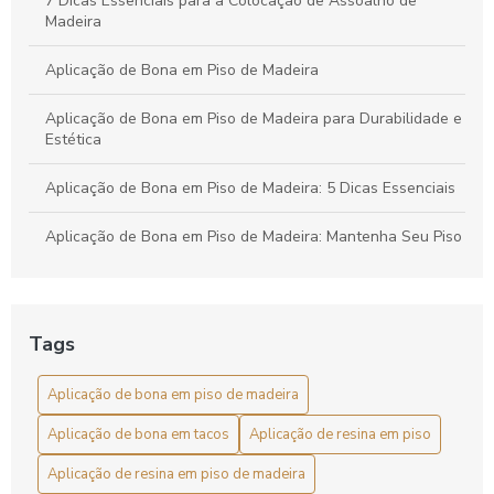
7 Dicas Essenciais para a Colocação de Assoalho de
Madeira
Aplicação de Bona em Piso de Madeira
Aplicação de Bona em Piso de Madeira para Durabilidade e
Estética
Aplicação de Bona em Piso de Madeira: 5 Dicas Essenciais
Aplicação de Bona em Piso de Madeira: Mantenha Seu Piso
Sempre Bonito
Aplicação de Bona em Tacos: Guia Completo
Tags
Aplicação de Bona em Tacos: Guia Prático
Aplicação de bona em piso de madeira
Aplicação de Bona Preço: Como Economizar
Aplicação de bona em tacos
Aplicação de resina em piso
Aplicação de Bona Preço: Conheça Os Benefícios
Aplicação de resina em piso de madeira